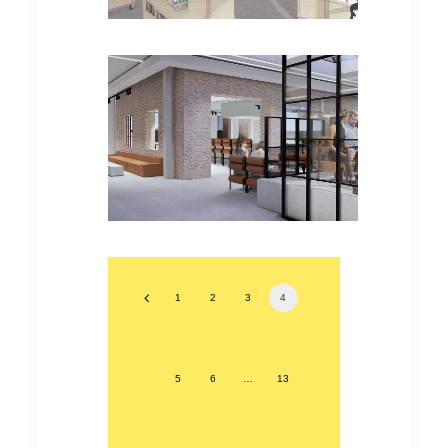
Bachelorarbeiten
1
2
3
4
5
6
…
13