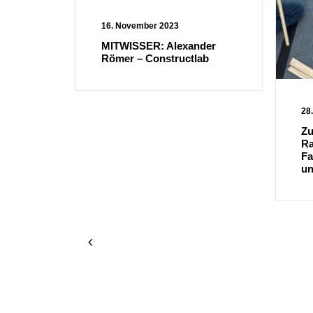
16. November 2023
MITWISSER: Alexander
Römer – Constructlab
28.
Zu
Ra
Fa
un