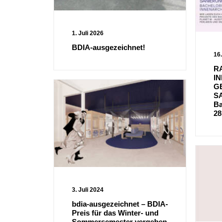
1. Juli 2026
BDIA-ausgezeichnet!
16
R
I
G
S
Ba
28
3. Juli 2024
bdia-ausgezeichnet – BDIA-
Preis für das Winter- und
Sommersemester vergeben