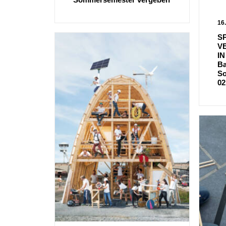
16
S
V
IN
Ba
So
02