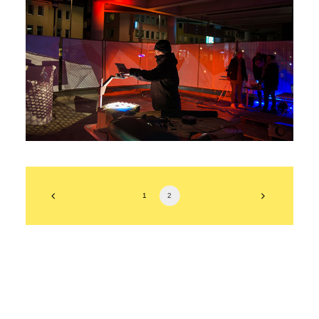
Grundstudium
,
Realisierung
1
2