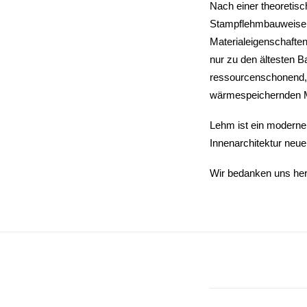
Nach einer theoretisc
Stampflehmbauweise m
Materialeigenschaften
nur zu den ältesten Ba
ressourcenschonend, k
wärmespeichernden M
Lehm ist ein moderner
Innenarchitektur neue
Wir bedanken uns herz