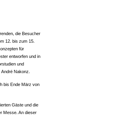
erenden, die Besucher
m 12. bis zum 15.
Konzepten für
ter entworfen und in
orstudien und
f. André Nakonz.
ch bis Ende März von
ierten Gäste und die
er Messe. An dieser