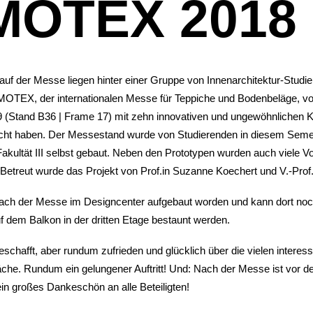
OTEX 2018
uf der Messe liegen hinter einer Gruppe von Innenarchitektur-Studi
TEX, der internationalen Messe für Teppiche und Bodenbeläge, vo
 9 (Stand B36 | Frame 17) mit zehn innovativen und ungewöhnlichen 
ht haben. Der Messestand wurde von Studierenden in diesem Semes
akultät III selbst gebaut. Neben den Prototypen wurden auch viele V
 Betreut wurde das Projekt von Prof.in Suzanne Koechert und V.-Pro
ach der Messe im Designcenter aufgebaut worden und kann dort no
uf dem Balkon in der dritten Etage bestaunt werden.
chafft, aber rundum zufrieden und glücklich über die vielen interess
che. Rundum ein gelungener Auftritt! Und: Nach der Messe ist vor d
in großes Dankeschön an alle Beteiligten!