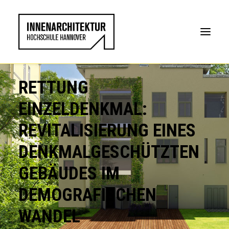
RETTUNG
EINZELDENKMAL:
REVITALISIERUNG EINES
DENKMALGESCHÜTZTEN
GEBÄUDES IM
DEMOGRAFISCHEN
WANDEL