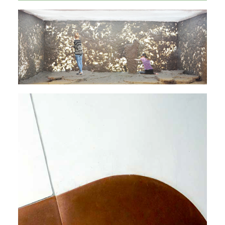
Grundstudium
Realisierung
,
Hauptstudium
,
Forschung